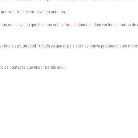
ue vuestros clientes viajen seguros.
jamos con un video que hicimos sobre
Turquía
donde podéis ver los encantos de 
estino elegir, ofreced Turquía ya que el país está de nuevo preparado para most
ario de contacto que encontraréis
aquí
.