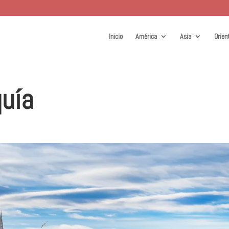
Inicio
América
Asia
Orien
quía