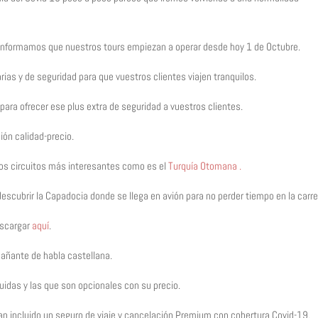
s informamos que nuestros tours empiezan a operar desde hoy 1 de Octubre.
rias y de seguridad para que vuestros clientes viajen tranquilos.
ara ofrecer ese plus extra de seguridad a vuestros clientes.
ón calidad-precio.
los circuitos más interesantes como es el
Turquía Otomana .
descubrir la Capadocia donde se llega en avión para no perder tiempo en la carre
escargar
aquí
.
añante de habla castellana.
luidas y las que son opcionales con su precio.
n incluido un seguro de viaje y cancelación Premium con cobertura Covid-19.