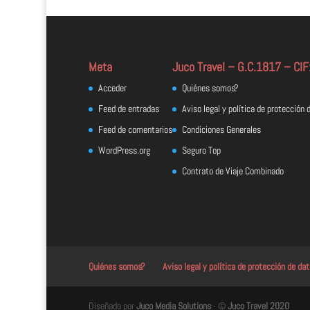
Meta
Juco Travel – G.C.1817 – CI
Acceder
Quiénes somos?
Feed de entradas
Aviso legal y política de protección 
Feed de comentarios
Condiciones Generales
WordPress.org
Seguro Top
Contrato de Viaje Combinado
Quiénes somos?
Aviso legal y política de protección de da
Diseñado por
Juco Media Solutions
- ©
Juco Travel 2020