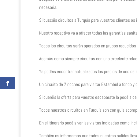
necesaria.
Si buscáis circuitos a Turquía para vuestros clientes o
Nuestro receptivo va a ofrecer todas las garantías sanita
Todos los circuitos serán operados en grupos reducidos p
Además como siempre circuitos con una excelente relaci
Ya podéis encontrar actualizados los precios de uno de 
Un circuito de 7 noches para visitar Estambul a fondo y 
Si queréis la oferta para vuestro escaparate la podéis d
Todos nuestros circuitos en Turquía son con guía acomp
En el itinerario podéis ver las visitas indicadas como inc
También os informamos que todos nuestras salidas lleva