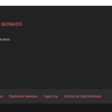
F: B43994326
de datos
tos
Condiciones Generales
Seguro Top
Contrato de Viaje Combinado