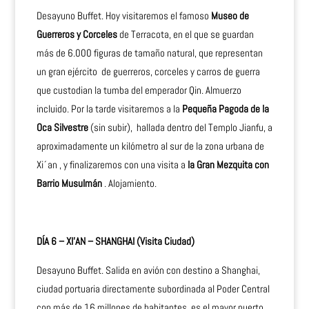
Desayuno Buffet. Hoy visitaremos el famoso
Museo de
Guerreros y Corceles
de Terracota, en el que se guardan
más de 6.000 figuras de tamaño natural, que representan
un gran ejército de guerreros, corceles y carros de guerra
que custodian la tumba del emperador Qin. Almuerzo
incluido. Por la tarde visitaremos a la
Pequeña Pagoda de la
Oca Silvestre
(sin subir), hallada dentro del Templo Jianfu, a
aproximadamente un kilómetro al sur de la zona urbana de
Xi´an , y finalizaremos con una visita a
la Gran Mezquita con
Barrio Musulmán
. Alojamiento.
DÍA 6 – XI’AN – SHANGHAI (Visita Ciudad)
Desayuno Buffet. Salida en avión con destino a Shanghai,
ciudad portuaria directamente subordinada al Poder Central
con más de 16 millones de habitantes, es el mayor puerto,