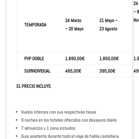
24
– 
No
24 Marzo
21 Mayo –
TEMPORADA
– 20 Mayo
23 Agosto
PVP DOBLE
1.890,00€
1.850,00€
1.
SUP.INDIVIDUAL
465,00€
395,00€
49
EL PRECIO INCLUYE
Vuelos internos con sus respectivas tasas
9 noches en los hoteles ofrecidos con desayuno diario
7 almuerzos y 1 cena incluidos
Guia asistente durante todo el viaje de habla castellana