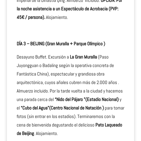
imperial de la Dinastía Qing. Almuerzo incluido.
OPCIÓN: Por
la noche asistencia a un Espectáculo de Acrobacia (PVP:
45€ / persona).
Alojamiento.
DÍA 3 – BEIJING (Gran Muralla + Parque Olímpico )
Desayuno Buffet. Excursión a
La Gran Muralla
(Paso
Juyongguan o Badaling según la operativa concreta de
Fantástica China), espectacular y grandiosa obra
arquitectónica, cuyos añales cubren más de 2.000 años .
Almuerzo incluido. Por la tarde vuelta a la ciudad y hacemos
una parada cerca del
“Nido del Pájaro ”(Estadio Nacional)
y
el
“Cubo del Agua”(Centro Nacional de Natación )
para tomar
fotos (sin entrar en los estadios). Terminaremos con la
cena de bienvenida degustando el delicioso
Pato Laqueado
de Beijing
. Alojamiento.