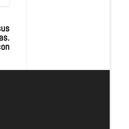
sus
as.
con