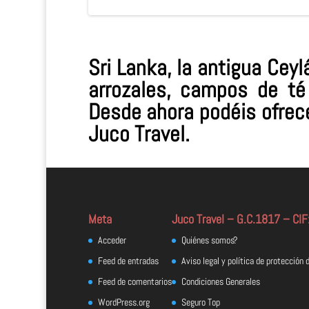
Sri Lanka, la antigua Cey
arrozales, campos de té 
Desde ahora podéis ofrece
Juco Travel.
Meta
Juco Travel – G.C.1817 – CI
Acceder
Quiénes somos?
Feed de entradas
Aviso legal y política de protección 
Feed de comentarios
Condiciones Generales
WordPress.org
Seguro Top