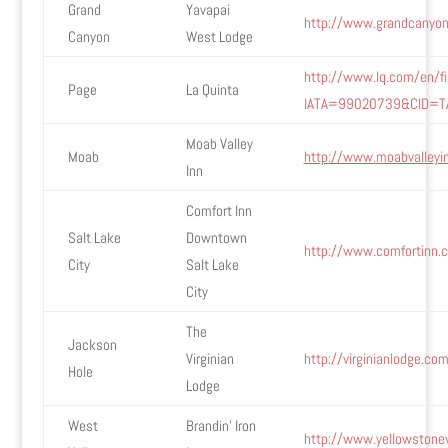
Grand
Yavapai
http://www.grandcanyon
Canyon
West Lodge
http://www.lq.com/en/fi
Page
La Quinta
IATA=99020739&CID=TA
Moab Valley
Moab
http://www.moabvalleyi
Inn
Comfort Inn
Salt Lake
Downtown
http://www.comfortinn.c
City
Salt Lake
City
The
Jackson
Virginian
http://virginianlodge.co
Hole
Lodge
West
Brandin’ Iron
http://www.yellowstone