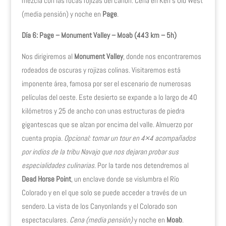
mezcla con las rocas rojizas del cañón. Cena en Ken’s Old West
(media pensión) y noche en
Page
.
Día 6: Page – Monument Valley – Moab (443 km – 5h)
Nos dirigiremos al
Monument Valley
, donde nos encontraremos
rodeados de oscuras y rojizas colinas. Visitaremos está
imponente área, famosa por ser el escenario de numerosas
películas del oeste. Este desierto se expande a lo largo de 40
kilómetros y 25 de ancho con unas estructuras de piedra
gigantescas que se alzan por encima del valle. Almuerzo por
cuenta propia.
Opcional: tomar un tour en 4×4 acompañados
por indios de la tribu Navajo que nos dejaran probar sus
especialidades culinarias
. Por la tarde nos detendremos al
Dead Horse Point
, un enclave donde se vislumbra el Río
Colorado y en el que solo se puede acceder a través de un
sendero. La vista de los Canyonlands y el Colorado son
espectaculares.
Cena (media pensión)
y noche en
Moab
.