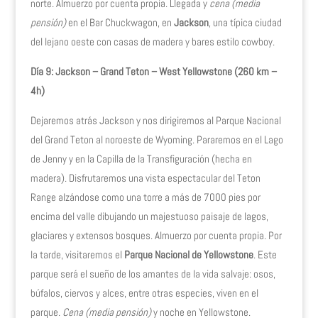
norte. Almuerzo por cuenta propia. Llegada y
cena (media
pensión)
en el Bar Chuckwagon, en
Jackson
, una típica ciudad
del lejano oeste con casas de madera y bares estilo cowboy.
Día 9: Jackson – Grand Teton – West Yellowstone (260 km –
4h)
Dejaremos atrás Jackson y nos dirigiremos al Parque Nacional
del Grand Teton al noroeste de Wyoming. Pararemos en el Lago
de Jenny y en la Capilla de la Transfiguración (hecha en
madera). Disfrutaremos una vista espectacular del Teton
Range alzándose como una torre a más de 7000 pies por
encima del valle dibujando un majestuoso paisaje de lagos,
glaciares y extensos bosques. Almuerzo por cuenta propia. Por
la tarde, visitaremos el
Parque Nacional de Yellowstone
. Este
parque será el sueño de los amantes de la vida salvaje: osos,
búfalos, ciervos y alces, entre otras especies, viven en el
parque.
Cena (media pensión)
y noche en Yellowstone.