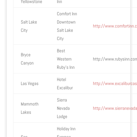
Yellowstone
Inn
Comfort Inn
Salt Lake
Downtown
http://www.comfortinn.c
City
Salt Lake
City
Best
Bryce
Western
http://www.rubysinn.co
Canyon
Ruby’s Inn
Hotel
Las Vegas
http://www.excaliburca
Excalibur
Sierra
Mammoth
Nevada
http://www.sierranevad
Lakes
Lodge
Holiday Inn
San
Express