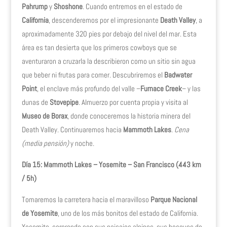
Pahrump
y
Shoshone
. Cuando entremos en el estado de
California
, descenderemos por el impresionante
Death Valley
, a
aproximadamente 320 pies por debajo del nivel del mar. Esta
área es tan desierta que los primeros cowboys que se
aventuraron a cruzarla la describieron como un sitio sin agua
que beber ni frutas para comer. Descubriremos el
Badwater
Point
, el enclave más profundo del valle –
Furnace Creek
– y las
dunas de
Stovepipe
. Almuerzo por cuenta propia y visita al
Museo de Borax
, donde conoceremos la historia minera del
Death Valley. Continuaremos hacia
Mammoth Lakes
.
Cena
(media pensión)
y noche.
Día 15: Mammoth Lakes – Yosemite – San Francisco (443 km
/ 5h)
Tomaremos la carretera hacia el maravilloso
Parque Nacional
de Yosemite
, uno de los más bonitos del estado de California.
Yosemite sorprende con sus paisajes alpinos, sus bosques de