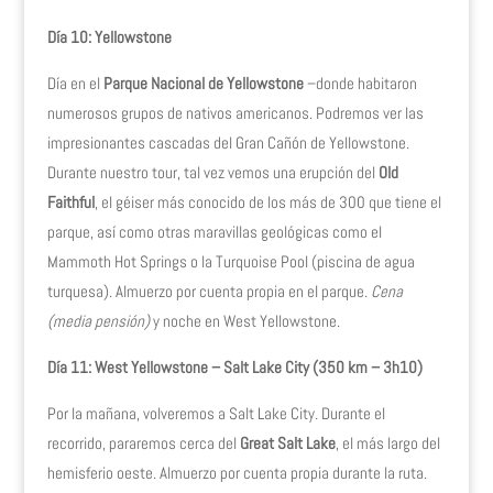
Día 10: Yellowstone
Día en el
Parque Nacional de Yellowstone
–donde habitaron
numerosos grupos de nativos americanos. Podremos ver las
impresionantes cascadas del Gran Cañón de Yellowstone.
Durante nuestro tour, tal vez vemos una erupción del
Old
Faithful
, el géiser más conocido de los más de 300 que tiene el
parque, así como otras maravillas geológicas como el
Mammoth Hot Springs o la Turquoise Pool (piscina de agua
turquesa). Almuerzo por cuenta propia en el parque.
Cena
(media pensión)
y noche en West Yellowstone.
Día 11: West Yellowstone – Salt Lake City (350 km – 3h10)
Por la mañana, volveremos a Salt Lake City. Durante el
recorrido, pararemos cerca del
Great Salt Lake
, el más largo del
hemisferio oeste. Almuerzo por cuenta propia durante la ruta.