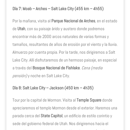
Día 7: Moab – Arches – Salt Lake City (455 km – 4h55)
Por la mañana, visita al
Parque Nacional de Arches
, en el estado
de
Utah
, con su paisaje árido y austero donde podremos
encontrar más de 2000 arcos naturales de varias formas y
tamaños, resultantes de años de erosión por el viento y la lluvia.
Almuerzo por cuenta propia. Por la tarde, nos dirigiremos a Salt
Lake City. Allí disfrutaremos de un hermoso paisaje, en especial
a través del
Bosque Nacional de Fishlake
.
Cena (media
pensión)
y noche en Salt Lake City.
Día 8: Salt Lake City – Jackson (450 km – 4h35)
Tour por la capital de Mormon. Visita al
Temple Square
donde
apreciaremos el templo Mormon desde el exterior. Haremos una
parada cerca del
State Capitol
, un edificio de estilo corintio y
sede del gobierno federal de Utah. Nos dirigiremos hacia el