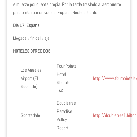
Almuerzo por cuenta propia. Por la tarde traslado al aeropuerto
para embarcar en vuelo a España. Noche a bordo.
Día 17: España
Llegada y fin del viaje.
HOTELES OFRECIDOS
Four Points
Los Ángeles
Hotel
Airport (El
http://www.fourpointsla
Sheraton
Segundo)
LAX
Doubletree
Paradise
Scottsdale
http://doubletree1.hilt
Valley
Resort