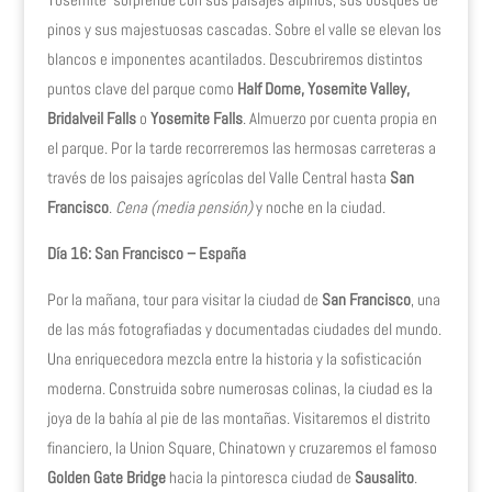
pinos y sus majestuosas cascadas. Sobre el valle se elevan los
blancos e imponentes acantilados. Descubriremos distintos
puntos clave del parque como
Half Dome, Yosemite Valley,
Bridalveil Falls
o
Yosemite Falls
. Almuerzo por cuenta propia en
el parque. Por la tarde recorreremos las hermosas carreteras a
través de los paisajes agrícolas del Valle Central hasta
San
Francisco
.
Cena (media pensión)
y noche en la ciudad.
Día 16: San Francisco – España
Por la mañana, tour para visitar la ciudad de
San Francisco
, una
de las más fotografiadas y documentadas ciudades del mundo.
Una enriquecedora mezcla entre la historia y la sofisticación
moderna. Construida sobre numerosas colinas, la ciudad es la
joya de la bahía al pie de las montañas. Visitaremos el distrito
financiero, la Union Square, Chinatown y cruzaremos el famoso
Golden Gate Bridge
hacia la pintoresca ciudad de
Sausalito
.