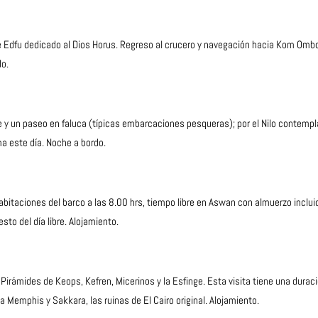
de Edfu dedicado al Dios Horus. Regreso al crucero y navegación hacia Kom Ombo
o.
e y un paseo en faluca (típicas embarcaciones pesqueras); por el Nilo contempla
ma este día. Noche a bordo.
taciones del barco a las 8.00 hrs, tiempo libre en Aswan con almuerzo incluido
esto del día libre. Alojamiento.
 Pirámides de Keops, Kefren, Micerinos y la Esfinge. Esta visita tiene una duraci
al a Memphis y Sakkara, las ruinas de El Cairo original. Alojamiento.