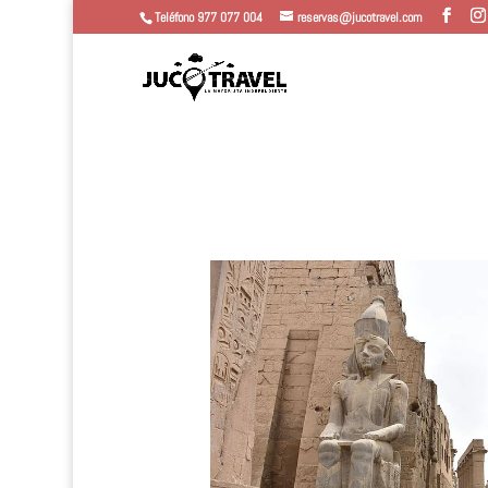
Teléfono 977 077 004
reservas@jucotravel.com