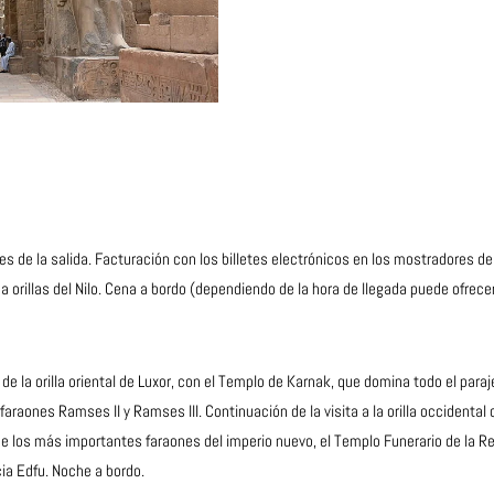
 de la salida. Facturación con los billetes electrónicos en los mostradores de 
a orillas del Nilo. Cena a bordo (dependiendo de la hora de llegada puede ofrece
de la orilla oriental de Luxor, con el Templo de Karnak, que domina todo el para
araones Ramses II y Ramses III. Continuación de la visita a la orilla occidental 
los más importantes faraones del imperio nuevo, el Templo Funerario de la Re
a Edfu. Noche a bordo.