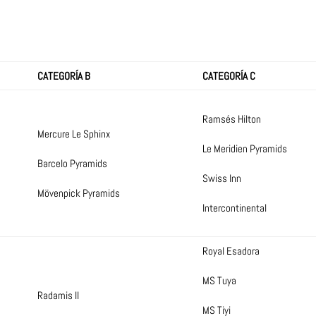
CATEGORÍA B
CATEGORÍA C
Ramsés Hilton
Mercure Le Sphinx
Le Meridien Pyramids
Barcelo Pyramids
Swiss Inn
Mövenpick Pyramids
Intercontinental
Royal Esadora
MS Tuya
Radamis II
MS Tiyi