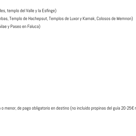
es, templo del Valle y la Esfinge)
 tumbas, Templo de Hachepsut, Templos de Luxor y Karnak, Colosos de Memnon)
lae y Paseo en Faluca)
a o menor, de pago obligatorio en destino (no incluido propinas del guía 20-25