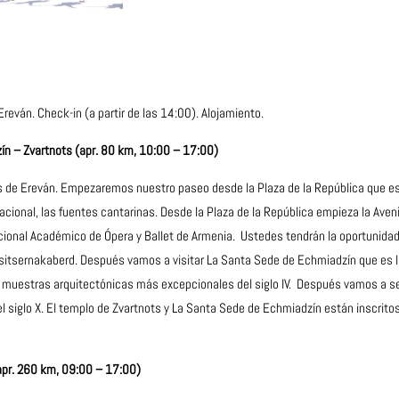
Ereván. Check-in (a partir de las 14:00). Alojamiento.
zín – Zvartnots (apr. 80 km, 10:00 – 17:00)
 de Ereván. Empezaremos nuestro paseo desde la Plaza de la República que está 
 Nacional, las fuentes cantarinas. Desde la Plaza de la República empieza la Ave
cional Académico de Ópera y Ballet de Armenia. Ustedes tendrán la oportunidad 
Tsitsernakaberd. Después vamos a visitar La Santa Sede de Echmiadzín que es l
s muestras arquitectónicas más excepcionales del siglo IV. Después vamos a se
del siglo X. El templo de Zvartnots y La Santa Sede de Echmiadzín están inscrito
(apr. 260 km, 09:00 – 17:00)