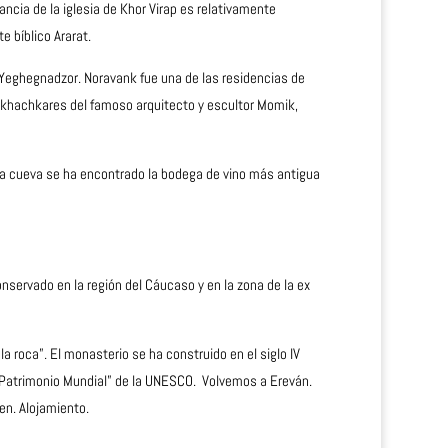
ncia de la iglesia de Khor Virap es relativamente
e bíblico Ararat.
Yeghegnadzor
. Noravank fue una de las residencias de
los khachkares del famoso arquitecto y escultor Momik,
 la cueva se ha encontrado la bodega de vino más antigua
onservado en la región del Cáucaso y en la zona de la ex
 roca”. El monasterio se ha construido en el siglo IV
de Patrimonio Mundial” de la UNESCO. Volvemos a Ereván.
en. Alojamiento.