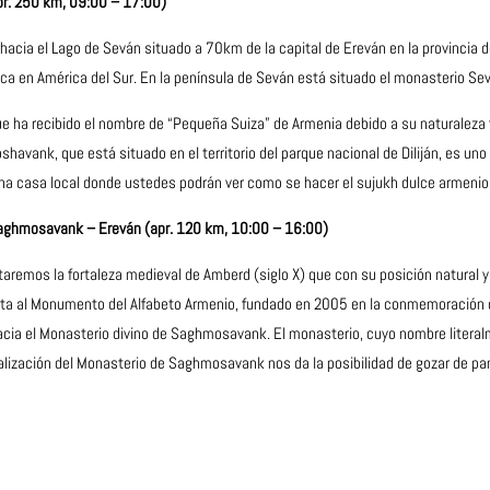
apr. 250 km, 09:00 – 17:00)
cia el Lago de Seván situado a 70km de la capital de Ereván en la provincia d
a en América del Sur. En la península de Seván está situado el monasterio Sev
 que ha recibido el nombre de “Pequeña Suiza” de Armenia debido a su naturale
vank, que está situado en el territorio del parque nacional de Diliján, es uno
os una casa local donde ustedes podrán ver como se hacer el sujukh dulce armenio
Saghmosavank – Ereván (apr. 120 km, 10:00 – 16:00)
taremos la fortaleza medieval de Amberd (siglo X) que con su posición natural 
sita al Monumento del Alfabeto Armenio, fundado en 2005 en la conmemoración d
cia el Monasterio divino de Saghmosavank. El monasterio, cuyo nombre literal
ocalización del Monasterio de Saghmosavank nos da la posibilidad de gozar de p