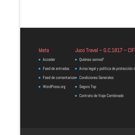
Meta
Juco Travel – G.C.1817 – CI
Acceder
Quiénes somos?
Feed de entradas
Aviso legal y política de protección 
Feed de comentarios
Condiciones Generales
WordPress.org
Seguro Top
Contrato de Viaje Combinado