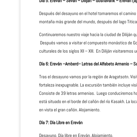
Día 5: Ereván – Seván – Diliján – Goshavank – Ereván (
Después del desayuno en el hotel tomaremos el camino ha
montaña más grande del mundo, después del lago Titicac
Continuaremos nuestro viaje hacia la ciudad de Diliján
Después vamos a visitar el compuesto monástico de Gosha
culturales de los siglos XII – XIII. En Diliján visitarem
Día 6: Ereván –Amberd– Letras del Alfabeto Armenio – 
Tras el desayuno vamos por la región de Aragatsotn. Visi
fortaleza inexpugnable. La excursión también incluye vi
Consiste de 39 letras armenias. Luego conduciremos ha
está situado en el borde del cañón del río Kasakh. La l
en vista el gran cañón. Alojamiento.
Día 7: Día Libre en Ereván
Desayuno. Día libre en Ereván. Alojamiento.