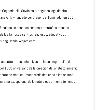
e Gegharkunik. Seván es el segundo lago de alta
anavank – fundado por Gregorio el Iluminador en 305.
za fabulosa de bosques densos y montañas rocosas.
 de los famosos centros religiosos, educativos y
 y degustarlo. Alojamiento.
y las estructuras defensivas tenía una reputación de
el 1600 aniversario de la creación del alfabeto armenio.
mente se traduce “monasterio dedicado a los salmos”
anorama excepcional de la naturaleza armenia teniendo