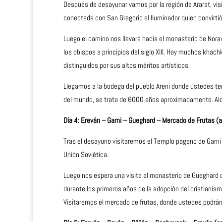
Después de desayunar vamos por la región de Ararat, visi
conectada con San Gregorio el Iluminador quien convirtió e
Luego el camino nos llevará hacia el monasterio de Nora
los obispos a principios del siglo XIII. Hay muchos khach
distinguidos por sus altos méritos artísticos.
Llegamos a la bodega del pueblo Areni donde ustedes ten
del mundo, se trata de 6000 años aproximadamente. Al
Día 4: Ereván – Garni – Gueghard – Mercado de Frutas (
Tras el desayuno visitaremos el Templo pagano de Garni de
Unión Soviética.
Luego nos espera una visita al monasterio de Gueghard qu
durante los primeros años de la adopción del cristianism
Visitaremos el mercado de frutas, donde ustedes podrán 