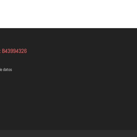
F: B43994326
de datos