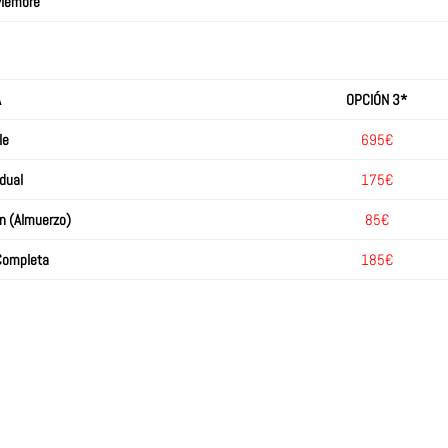
viembre
A
OPCIÓN 3*
le
695€
dual
175€
n (Almuerzo)
85€
Completa
185€