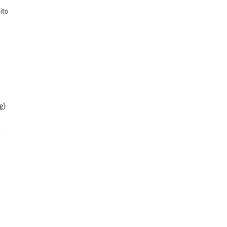
ito
g)
)