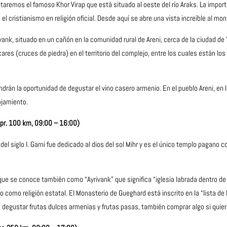
taremos el famoso Khor Virap que está situado al oeste del río Araks. La importa
l cristianismo en religión oficial. Desde aquí se abre una vista increíble al mont
vank, situado en un
cañón
en la comunidad rural de Areni, cerca de la ciudad de
kares (cruces de piedra) en el territorio del complejo, entre los cuales están 
drán la oportunidad de degustar el vino casero armenio. En el pueblo Areni, en
ojamiento.
apr. 100 km, 09:00 – 16:00)
l siglo I. Garni fue dedicado al dios del sol Mihr y es el único templo pagano c
e se conoce también como “Ayrivank” que significa “iglesia labrada dentro de la
o como religión estatal. El Monasterio de Gueghard está inscrito en la “lista 
degustar frutas dulces armenias y frutas pasas, también comprar algo si quier